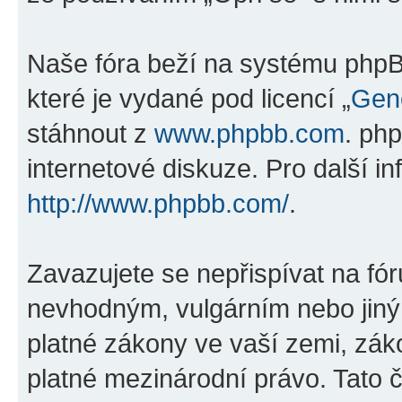
Naše fóra beží na systému phpBB
které je vydané pod licencí „
Gene
stáhnout z
www.phpbb.com
. ph
internetové diskuze. Pro další i
http://www.phpbb.com/
.
Zavazujete se nepřispívat na fó
nevhodným, vulgárním nebo jiný
platné zákony ve vaší zemi, záko
platné mezinárodní právo. Tato 