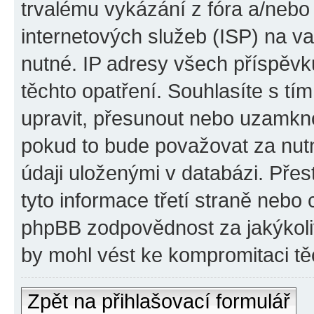
trvalému vykázání z fóra a/neb
internetových služeb (ISP) na v
nutné. IP adresy všech příspěvk
těchto opatření. Souhlasíte s tím
upravit, přesunout nebo uzamkno
pokud to bude považovat za nutn
údaji uloženými v databázi. Pře
tyto informace třetí straně nebo
phpBB zodpovědnost za jakýkoliv
by mohl vést ke kompromitaci tě
Zpět na přihlašovací formulář