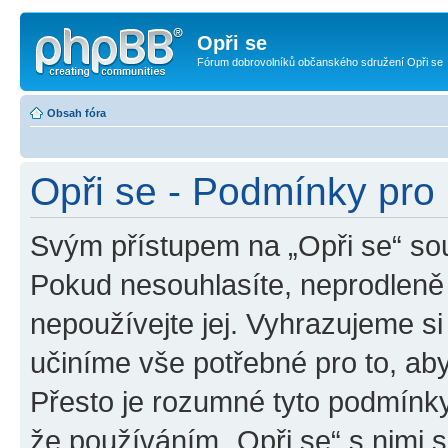
Opři se
Fórum dobrovolníků občanského sdružení Opři se
Obsah fóra
Opři se - Podmínky pro 
Svým přístupem na „Opři se“ sou
Pokud nesouhlasíte, neprodleně 
nepoužívejte jej. Vyhrazujeme si
učiníme vše potřebné pro to, ab
Přesto je rozumné tyto podmínk
že používáním „Opři se“ s nimi s