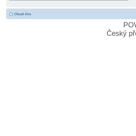
Obsah fóra
PO
Český př