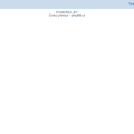
Tý
POWERED_BY
Český překlad –
phpBB.cz