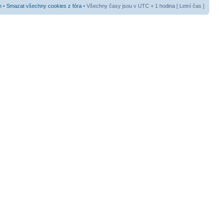
m
•
Smazat všechny cookies z fóra
• Všechny časy jsou v UTC + 1 hodina [ Letní čas ]