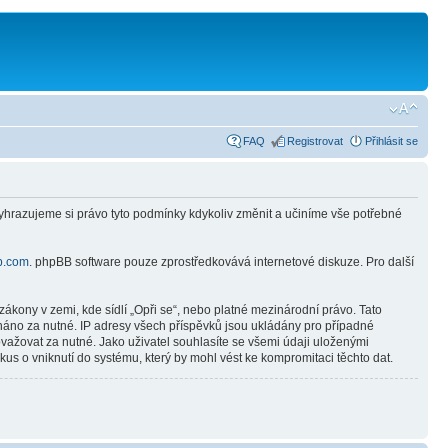
FAQ
Registrovat
Přihlásit se
Vyhrazujeme si právo tyto podmínky kdykoliv změnit a učiníme vše potřebné
b.com
. phpBB software pouze zprostředkovává internetové diskuze. Pro další
ákony v zemi, kde sídlí „Opři se“, nebo platné mezinárodní právo. Tato
náno za nutné. IP adresy všech příspěvků jsou ukládány pro případné
ovažovat za nutné. Jako uživatel souhlasíte se všemi údaji uloženými
us o vniknutí do systému, který by mohl vést ke kompromitaci těchto dat.