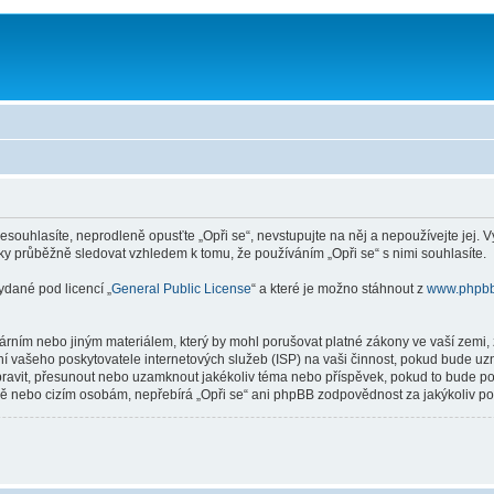
souhlasíte, neprodleně opusťte „Opři se“, nevstupujte na něj a nepoužívejte jej. 
ky průběžně sledovat vzhledem k tomu, že používáním „Opři se“ s nimi souhlasíte.
ydané pod licencí „
General Public License
“ a které je možno stáhnout z
www.phpb
rním nebo jiným materiálem, který by mohl porušovat platné zákony ve vaší zemi, z
í vašeho poskytovatele internetových služeb (ISP) na vaši činnost, pokud bude uz
, upravit, přesunout nebo uzamknout jakékoliv téma nebo příspěvek, pokud to bude p
aně nebo cizím osobám, nepřebírá „Opři se“ ani phpBB zodpovědnost za jakýkoliv pok