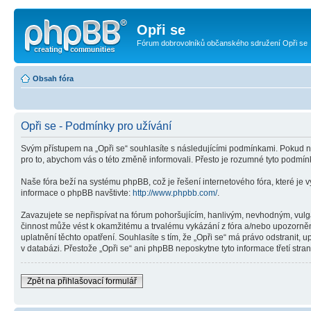
Opři se
Fórum dobrovolníků občanského sdružení Opři se
Obsah fóra
Opři se - Podmínky pro užívání
Svým přístupem na „Opři se“ souhlasíte s následujícími podmínkami. Pokud ne
pro to, abychom vás o této změně informovali. Přesto je rozumné tyto podmín
Naše fóra beží na systému phpBB, což je řešení internetového fóra, které je v
informace o phpBB navštivte:
http://www.phpbb.com/
.
Zavazujete se nepřispívat na fórum pohoršujícím, hanlivým, nevhodným, vulgá
činnost může vést k okamžitému a trvalému vykázání z fóra a/nebo upozorněn
uplatnění těchto opatření. Souhlasíte s tím, že „Opři se“ má právo odstranit
v databázi. Přestože „Opři se“ ani phpBB neposkytne tyto informace třetí str
Zpět na přihlašovací formulář