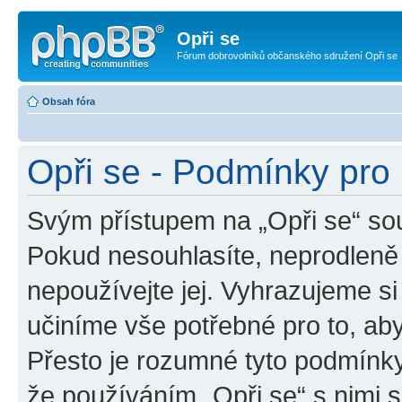
Opři se
Fórum dobrovolníků občanského sdružení Opři se
Obsah fóra
Opři se - Podmínky pro 
Svým přístupem na „Opři se“ sou
Pokud nesouhlasíte, neprodleně 
nepoužívejte jej. Vyhrazujeme si
učiníme vše potřebné pro to, ab
Přesto je rozumné tyto podmínk
že používáním „Opři se“ s nimi s