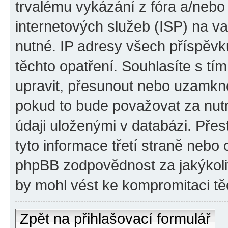
trvalému vykázání z fóra a/neb
internetových služeb (ISP) na v
nutné. IP adresy všech příspěvk
těchto opatření. Souhlasíte s tím
upravit, přesunout nebo uzamkno
pokud to bude považovat za nutn
údaji uloženými v databázi. Pře
tyto informace třetí straně nebo
phpBB zodpovědnost za jakýkoliv
by mohl vést ke kompromitaci tě
Zpět na přihlašovací formulář