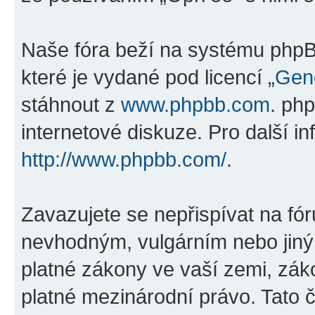
Naše fóra beží na systému phpBB
které je vydané pod licencí „
Gene
stáhnout z
www.phpbb.com
. ph
internetové diskuze. Pro další i
http://www.phpbb.com/
.
Zavazujete se nepřispívat na fó
nevhodným, vulgárním nebo jiný
platné zákony ve vaší zemi, záko
platné mezinárodní právo. Tato 