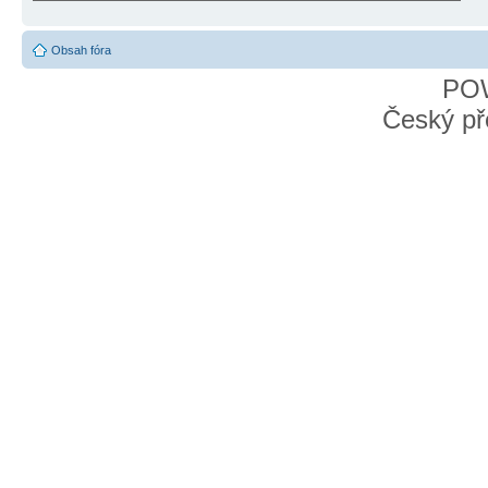
Obsah fóra
PO
Český př