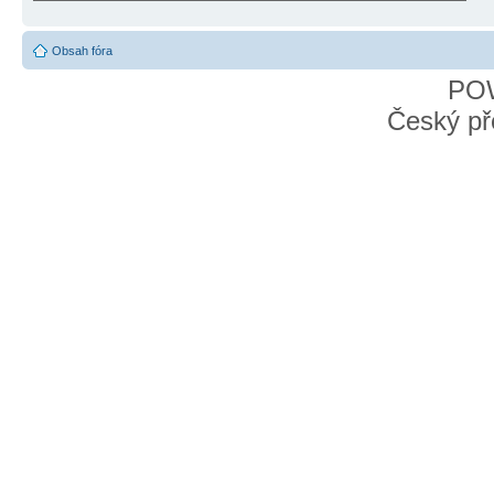
Obsah fóra
PO
Český př