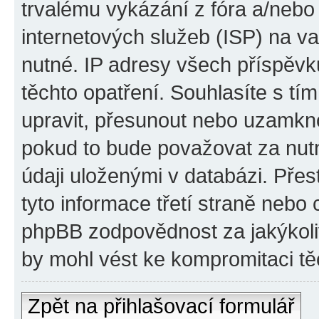
trvalému vykázání z fóra a/neb
internetových služeb (ISP) na v
nutné. IP adresy všech příspěvk
těchto opatření. Souhlasíte s tím
upravit, přesunout nebo uzamkno
pokud to bude považovat za nutn
údaji uloženými v databázi. Pře
tyto informace třetí straně nebo
phpBB zodpovědnost za jakýkoliv
by mohl vést ke kompromitaci tě
Zpět na přihlašovací formulář