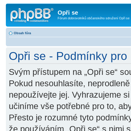
Opři se
Fórum dobrovolníků občanského sdružení Opři se
Obsah fóra
Opři se - Podmínky pro 
Svým přístupem na „Opři se“ sou
Pokud nesouhlasíte, neprodleně 
nepoužívejte jej. Vyhrazujeme si
učiníme vše potřebné pro to, ab
Přesto je rozumné tyto podmínk
že používáním „Opři se“ s nimi s