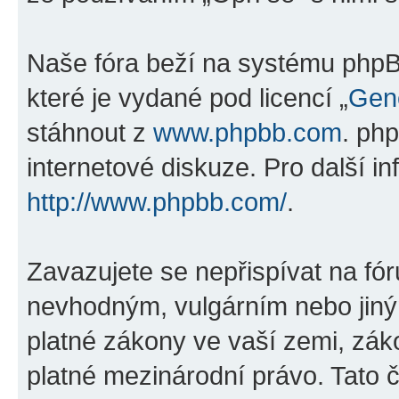
Naše fóra beží na systému phpBB
které je vydané pod licencí „
Gene
stáhnout z
www.phpbb.com
. ph
internetové diskuze. Pro další i
http://www.phpbb.com/
.
Zavazujete se nepřispívat na fó
nevhodným, vulgárním nebo jiný
platné zákony ve vaší zemi, záko
platné mezinárodní právo. Tato 