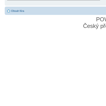
Obsah fóra
PO
Český př