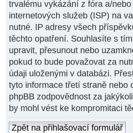
trvalému vykázání z fóra a/neb
internetových služeb (ISP) na v
nutné. IP adresy všech příspěvk
těchto opatření. Souhlasíte s tím
upravit, přesunout nebo uzamkno
pokud to bude považovat za nutn
údaji uloženými v databázi. Pře
tyto informace třetí straně nebo
phpBB zodpovědnost za jakýkoliv
by mohl vést ke kompromitaci tě
Zpět na přihlašovací formulář