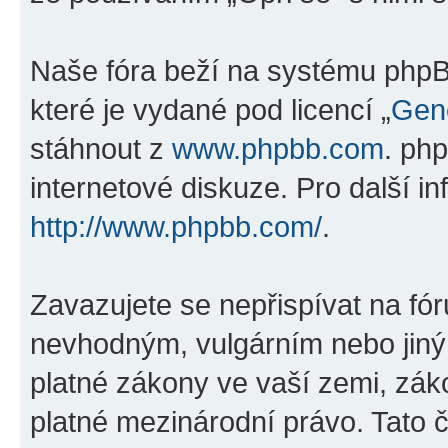
Naše fóra beží na systému phpBB
které je vydané pod licencí „
Gene
stáhnout z
www.phpbb.com
. ph
internetové diskuze. Pro další i
http://www.phpbb.com/
.
Zavazujete se nepřispívat na fó
nevhodným, vulgárním nebo jiný
platné zákony ve vaší zemi, záko
platné mezinárodní právo. Tato 