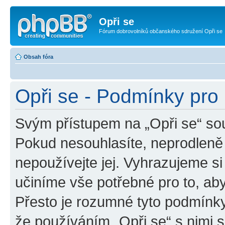
Opři se
Fórum dobrovolníků občanského sdružení Opři se
Obsah fóra
Opři se - Podmínky pro 
Svým přístupem na „Opři se“ sou
Pokud nesouhlasíte, neprodleně 
nepoužívejte jej. Vyhrazujeme si
učiníme vše potřebné pro to, ab
Přesto je rozumné tyto podmínk
že používáním „Opři se“ s nimi s