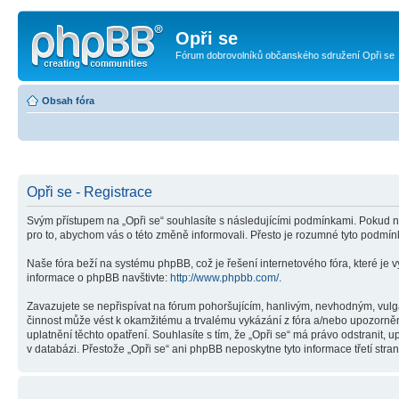
Opři se
Fórum dobrovolníků občanského sdružení Opři se
Obsah fóra
Opři se - Registrace
Svým přístupem na „Opři se“ souhlasíte s následujícími podmínkami. Pokud ne
pro to, abychom vás o této změně informovali. Přesto je rozumné tyto podmín
Naše fóra beží na systému phpBB, což je řešení internetového fóra, které je v
informace o phpBB navštivte:
http://www.phpbb.com/
.
Zavazujete se nepřispívat na fórum pohoršujícím, hanlivým, nevhodným, vulgá
činnost může vést k okamžitému a trvalému vykázání z fóra a/nebo upozorněn
uplatnění těchto opatření. Souhlasíte s tím, že „Opři se“ má právo odstranit
v databázi. Přestože „Opři se“ ani phpBB neposkytne tyto informace třetí str