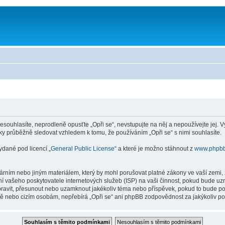
souhlasíte, neprodleně opusťte „Opři se“, nevstupujte na něj a nepoužívejte jej. 
ky průběžně sledovat vzhledem k tomu, že používáním „Opři se“ s nimi souhlasíte.
ydané pod licencí „
General Public License
“ a které je možno stáhnout z
www.phpb
rním nebo jiným materiálem, který by mohl porušovat platné zákony ve vaší zemi, z
í vašeho poskytovatele internetových služeb (ISP) na vaši činnost, pokud bude uz
, upravit, přesunout nebo uzamknout jakékoliv téma nebo příspěvek, pokud to bude p
aně nebo cizím osobám, nepřebírá „Opři se“ ani phpBB zodpovědnost za jakýkoliv pok