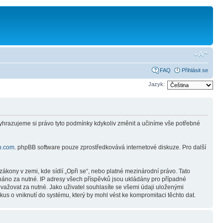
FAQ
Přihlásit se
Jazyk:
Vyhrazujeme si právo tyto podmínky kdykoliv změnit a učiníme vše potřebné
b.com
. phpBB software pouze zprostředkovává internetové diskuze. Pro další
ákony v zemi, kde sídlí „Opři se“, nebo platné mezinárodní právo. Tato
náno za nutné. IP adresy všech příspěvků jsou ukládány pro případné
ovažovat za nutné. Jako uživatel souhlasíte se všemi údaji uloženými
us o vniknutí do systému, který by mohl vést ke kompromitaci těchto dat.