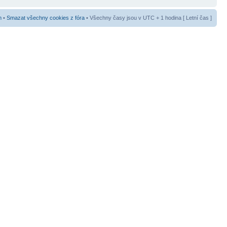
m
•
Smazat všechny cookies z fóra
• Všechny časy jsou v UTC + 1 hodina [ Letní čas ]