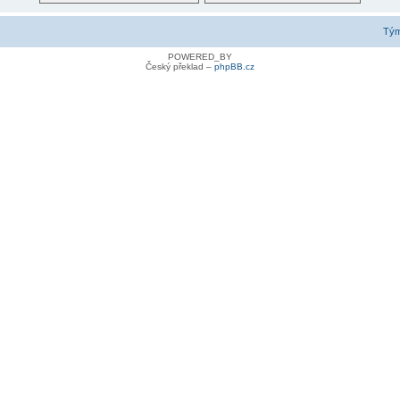
Tý
POWERED_BY
Český překlad –
phpBB.cz