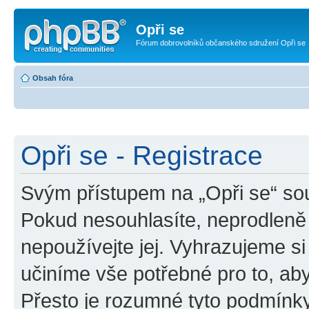
Opři se
Fórum dobrovolníků občanského sdružení Opři se
Obsah fóra
Opři se - Registrace
Svým přístupem na „Opři se“ sou
Pokud nesouhlasíte, neprodleně 
nepoužívejte jej. Vyhrazujeme si
učiníme vše potřebné pro to, ab
Přesto je rozumné tyto podmínk