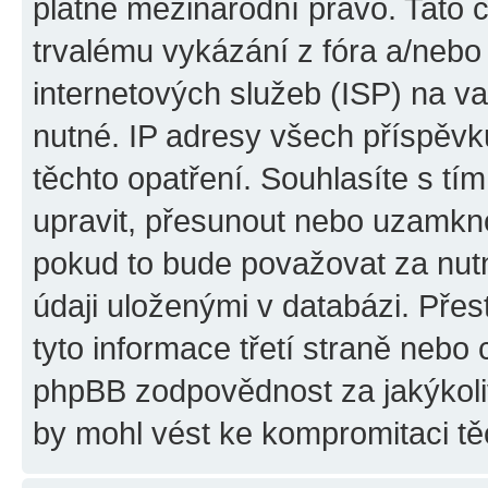
platné mezinárodní právo. Tato 
trvalému vykázání z fóra a/neb
internetových služeb (ISP) na v
nutné. IP adresy všech příspěvk
těchto opatření. Souhlasíte s tím
upravit, přesunout nebo uzamkno
pokud to bude považovat za nutn
údaji uloženými v databázi. Pře
tyto informace třetí straně nebo
phpBB zodpovědnost za jakýkoliv
by mohl vést ke kompromitaci tě