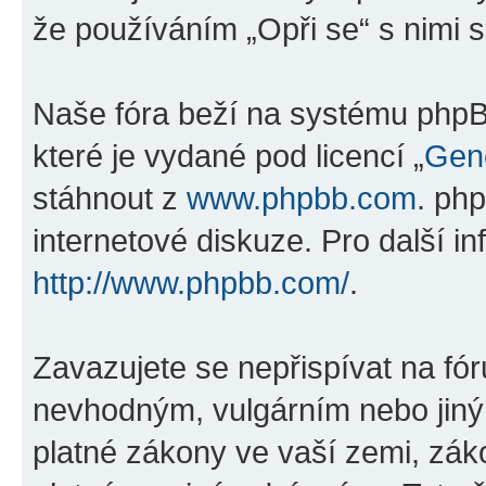
že používáním „Opři se“ s nimi s
Naše fóra beží na systému phpBB
které je vydané pod licencí „
Gene
stáhnout z
www.phpbb.com
. ph
internetové diskuze. Pro další i
http://www.phpbb.com/
.
Zavazujete se nepřispívat na fó
nevhodným, vulgárním nebo jiný
platné zákony ve vaší zemi, záko