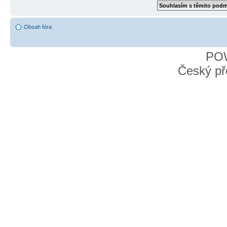
Obsah fóra
PO
Český př