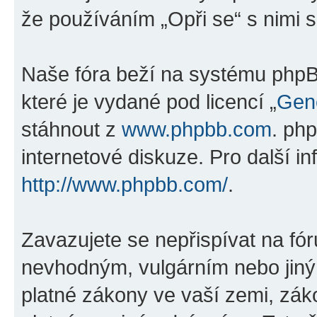
že používáním „Opři se“ s nimi s
Naše fóra beží na systému phpBB
které je vydané pod licencí „
Gene
stáhnout z
www.phpbb.com
. ph
internetové diskuze. Pro další i
http://www.phpbb.com/
.
Zavazujete se nepřispívat na fó
nevhodným, vulgárním nebo jiný
platné zákony ve vaší zemi, záko