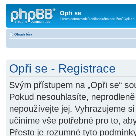
Opři se
Fórum dobrovolníků občanského sdružení Opři se
Obsah fóra
Opři se - Registrace
Svým přístupem na „Opři se“ sou
Pokud nesouhlasíte, neprodleně 
nepoužívejte jej. Vyhrazujeme si
učiníme vše potřebné pro to, ab
Přesto je rozumné tyto podmínk