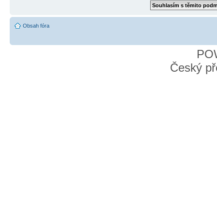
Obsah fóra
PO
Český př