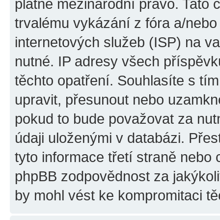
platné mezinárodní právo. Tato 
trvalému vykázání z fóra a/neb
internetových služeb (ISP) na v
nutné. IP adresy všech příspěvk
těchto opatření. Souhlasíte s tím
upravit, přesunout nebo uzamkno
pokud to bude považovat za nutn
údaji uloženými v databázi. Pře
tyto informace třetí straně nebo
phpBB zodpovědnost za jakýkoliv
by mohl vést ke kompromitaci tě