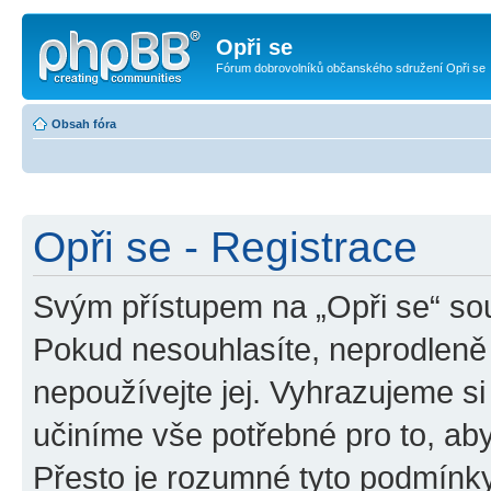
Opři se
Fórum dobrovolníků občanského sdružení Opři se
Obsah fóra
Opři se - Registrace
Svým přístupem na „Opři se“ sou
Pokud nesouhlasíte, neprodleně 
nepoužívejte jej. Vyhrazujeme si
učiníme vše potřebné pro to, ab
Přesto je rozumné tyto podmínk