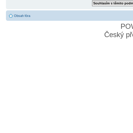
Obsah fóra
PO
Český př