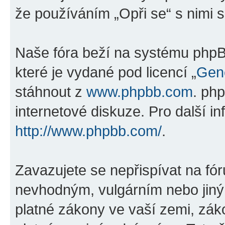
že používáním „Opři se“ s nimi s
Naše fóra beží na systému phpBB
které je vydané pod licencí „
Gene
stáhnout z
www.phpbb.com
. ph
internetové diskuze. Pro další i
http://www.phpbb.com/
.
Zavazujete se nepřispívat na fó
nevhodným, vulgárním nebo jiný
platné zákony ve vaší zemi, záko