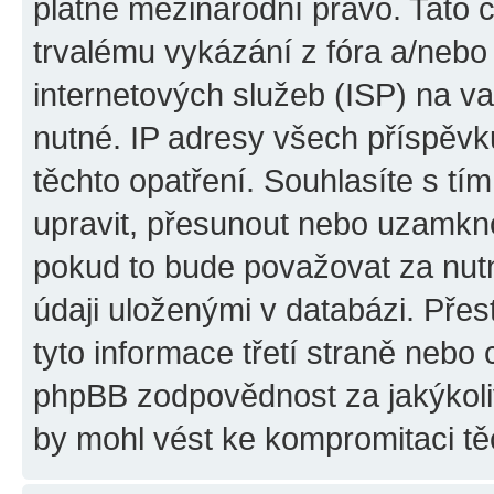
platné mezinárodní právo. Tato 
trvalému vykázání z fóra a/neb
internetových služeb (ISP) na v
nutné. IP adresy všech příspěvk
těchto opatření. Souhlasíte s tím
upravit, přesunout nebo uzamkno
pokud to bude považovat za nutn
údaji uloženými v databázi. Pře
tyto informace třetí straně nebo
phpBB zodpovědnost za jakýkoliv
by mohl vést ke kompromitaci tě