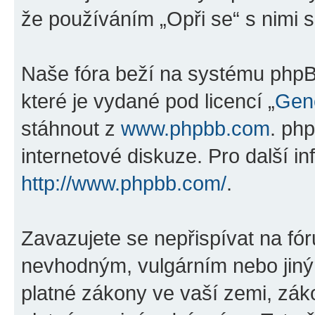
že používáním „Opři se“ s nimi s
Naše fóra beží na systému phpBB
které je vydané pod licencí „
Gene
stáhnout z
www.phpbb.com
. ph
internetové diskuze. Pro další i
http://www.phpbb.com/
.
Zavazujete se nepřispívat na fó
nevhodným, vulgárním nebo jiný
platné zákony ve vaší zemi, záko