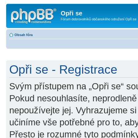
Opři se
Fórum dobrovolníků občanského sdružení Opři se
Obsah fóra
Opři se - Registrace
Svým přístupem na „Opři se“ sou
Pokud nesouhlasíte, neprodleně 
nepoužívejte jej. Vyhrazujeme si
učiníme vše potřebné pro to, ab
Přesto je rozumné tyto podmínk