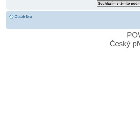
Obsah fóra
PO
Český př