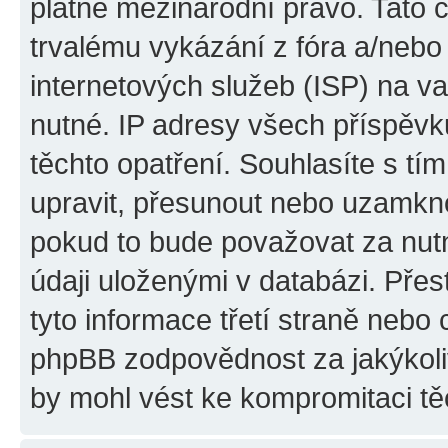
platné mezinárodní právo. Tato 
trvalému vykázání z fóra a/neb
internetových služeb (ISP) na v
nutné. IP adresy všech příspěvk
těchto opatření. Souhlasíte s tím
upravit, přesunout nebo uzamkno
pokud to bude považovat za nutn
údaji uloženými v databázi. Pře
tyto informace třetí straně nebo
phpBB zodpovědnost za jakýkoliv
by mohl vést ke kompromitaci tě