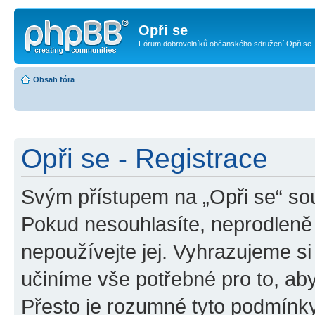
Opři se
Fórum dobrovolníků občanského sdružení Opři se
Obsah fóra
Opři se - Registrace
Svým přístupem na „Opři se“ sou
Pokud nesouhlasíte, neprodleně 
nepoužívejte jej. Vyhrazujeme si
učiníme vše potřebné pro to, ab
Přesto je rozumné tyto podmínk