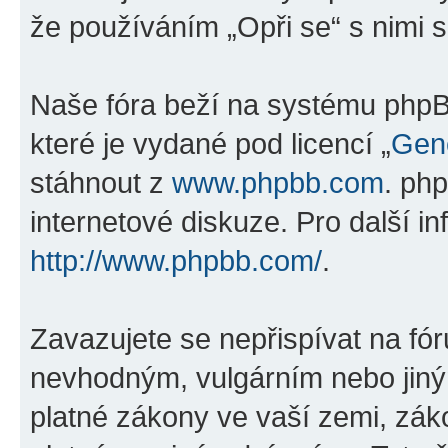
že používáním „Opři se“ s nimi s
Naše fóra beží na systému phpBB
které je vydané pod licencí „
Gene
stáhnout z
www.phpbb.com
. ph
internetové diskuze. Pro další i
http://www.phpbb.com/
.
Zavazujete se nepřispívat na fó
nevhodným, vulgárním nebo jiný
platné zákony ve vaší zemi, záko