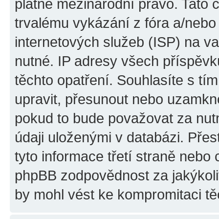
platné mezinárodní právo. Tato 
trvalému vykázání z fóra a/neb
internetových služeb (ISP) na v
nutné. IP adresy všech příspěvk
těchto opatření. Souhlasíte s tím
upravit, přesunout nebo uzamkno
pokud to bude považovat za nutn
údaji uloženými v databázi. Pře
tyto informace třetí straně nebo
phpBB zodpovědnost za jakýkoliv
by mohl vést ke kompromitaci tě