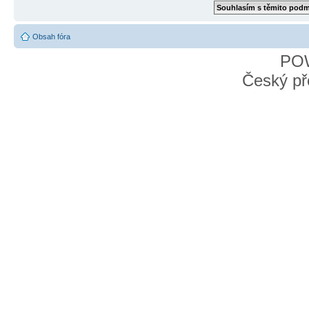
Obsah fóra
PO
Český př