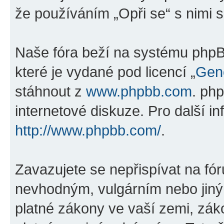
že používáním „Opři se“ s nimi s
Naše fóra beží na systému phpBB
které je vydané pod licencí „
Gene
stáhnout z
www.phpbb.com
. ph
internetové diskuze. Pro další i
http://www.phpbb.com/
.
Zavazujete se nepřispívat na fó
nevhodným, vulgárním nebo jiný
platné zákony ve vaší zemi, záko