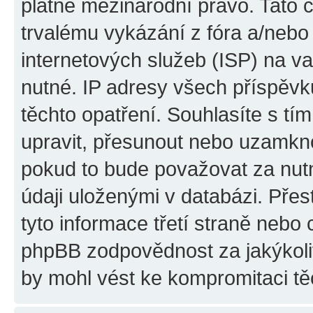
platné mezinárodní právo. Tato 
trvalému vykázání z fóra a/neb
internetových služeb (ISP) na v
nutné. IP adresy všech příspěvk
těchto opatření. Souhlasíte s tím
upravit, přesunout nebo uzamkno
pokud to bude považovat za nutn
údaji uloženými v databázi. Pře
tyto informace třetí straně nebo
phpBB zodpovědnost za jakýkoliv
by mohl vést ke kompromitaci tě