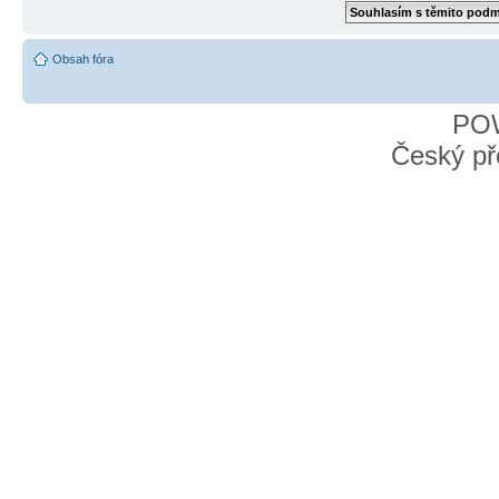
Obsah fóra
PO
Český př