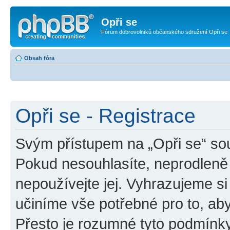
Opři se
Fórum dobrovolníků občanského sdružení Opři se
Obsah fóra
Opři se - Registrace
Svým přístupem na „Opři se“ sou
Pokud nesouhlasíte, neprodleně 
nepoužívejte jej. Vyhrazujeme si
učiníme vše potřebné pro to, ab
Přesto je rozumné tyto podmínk