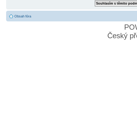
Obsah fóra
PO
Český př