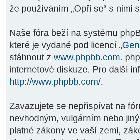
že používáním „Opři se“ s nimi s
Naše fóra beží na systému phpBB
které je vydané pod licencí „
Gene
stáhnout z
www.phpbb.com
. ph
internetové diskuze. Pro další i
http://www.phpbb.com/
.
Zavazujete se nepřispívat na fó
nevhodným, vulgárním nebo jiný
platné zákony ve vaší zemi, záko