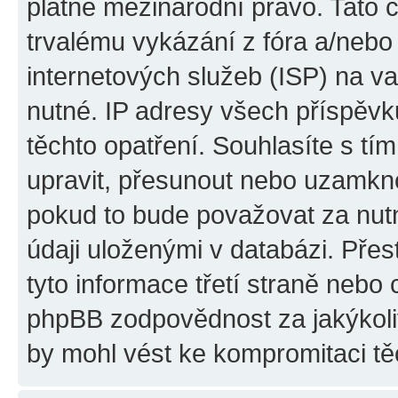
platné mezinárodní právo. Tato 
trvalému vykázání z fóra a/neb
internetových služeb (ISP) na v
nutné. IP adresy všech příspěvk
těchto opatření. Souhlasíte s tím
upravit, přesunout nebo uzamkno
pokud to bude považovat za nutn
údaji uloženými v databázi. Pře
tyto informace třetí straně nebo
phpBB zodpovědnost za jakýkoliv
by mohl vést ke kompromitaci tě