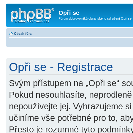
Opři se
Fórum dobrovolníků občanského sdružení Opři se
Obsah fóra
Opři se - Registrace
Svým přístupem na „Opři se“ sou
Pokud nesouhlasíte, neprodleně 
nepoužívejte jej. Vyhrazujeme si
učiníme vše potřebné pro to, ab
Přesto je rozumné tyto podmínk