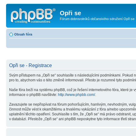
Opři se
Fórum dobrovolníků občanského sdružení Opři se
Obsah fóra
Opři se - Registrace
Svým přístupem na „Opři se“ souhlasíte s následujícími podmínkami. Pokud ne
pro to, abychom vás o této změně informovali. Přesto je rozumné tyto podmín
Naše fóra beží na systému phpBB, což je řešení internetového fóra, které je v
informace o phpBB navštivte:
http://www.phpbb.com/
.
Zavazujete se nepřispívat na fórum pohoršujícím, hanlivým, nevhodným, vulgá
činnost může vést k okamžitému a trvalému vykázání z fóra a/nebo upozorněn
uplatnění těchto opatření. Souhlasíte s tím, že „Opři se“ má právo odstranit
v databázi. Přestože „Opři se“ ani phpBB neposkytne tyto informace třetí str