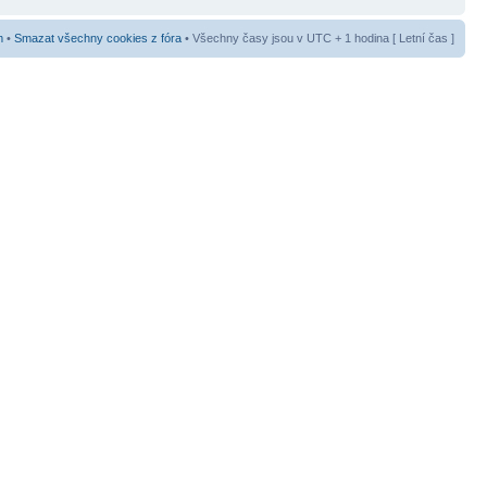
m
•
Smazat všechny cookies z fóra
• Všechny časy jsou v UTC + 1 hodina [ Letní čas ]