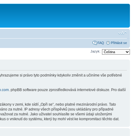
FAQ
Přihlásit se
Jazyk:
Vyhrazujeme si právo tyto podmínky kdykoliv změnit a učiníme vše potřebné
b.com
. phpBB software pouze zprostředkovává internetové diskuze. Pro další
ákony v zemi, kde sídlí „Opři se“, nebo platné mezinárodní právo. Tato
náno za nutné. IP adresy všech příspěvků jsou ukládány pro případné
ovažovat za nutné. Jako uživatel souhlasíte se všemi údaji uloženými
us o vniknutí do systému, který by mohl vést ke kompromitaci těchto dat.