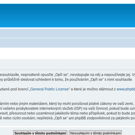
souhlasíte, neprodleně opusťte „Opři se“, nevstupujte na něj a nepoužívejte jej. 
ky průběžně sledovat vzhledem k tomu, že používáním „Opři se“ s nimi souhlasíte.
ydané pod licencí „
General Public License
“ a které je možno stáhnout z
www.phpb
rním nebo jiným materiálem, který by mohl porušovat platné zákony ve vaší zemi, z
í vašeho poskytovatele internetových služeb (ISP) na vaši činnost, pokud bude uz
, upravit, přesunout nebo uzamknout jakékoliv téma nebo příspěvek, pokud to bude p
aně nebo cizím osobám, nepřebírá „Opři se“ ani phpBB zodpovědnost za jakýkoliv pok