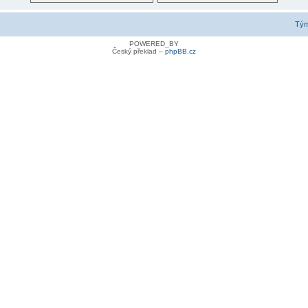
Tý
POWERED_BY
Český překlad –
phpBB.cz