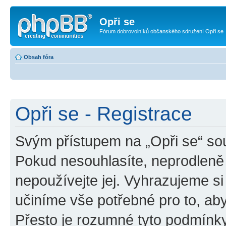
Opři se
Fórum dobrovolníků občanského sdružení Opři se
Obsah fóra
Opři se - Registrace
Svým přístupem na „Opři se“ sou
Pokud nesouhlasíte, neprodleně 
nepoužívejte jej. Vyhrazujeme si
učiníme vše potřebné pro to, ab
Přesto je rozumné tyto podmínk