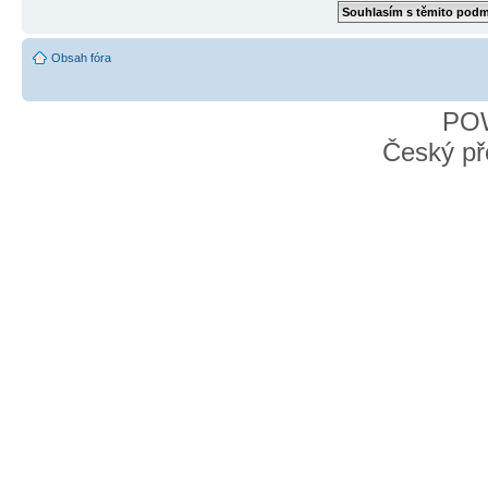
Obsah fóra
PO
Český př