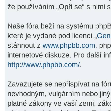
že používáním „Opři se“ s nimi s
Naše fóra beží na systému phpBB
které je vydané pod licencí „
Gene
stáhnout z
www.phpbb.com
. ph
internetové diskuze. Pro další i
http://www.phpbb.com/
.
Zavazujete se nepřispívat na fó
nevhodným, vulgárním nebo jiný
platné zákony ve vaší zemi, záko