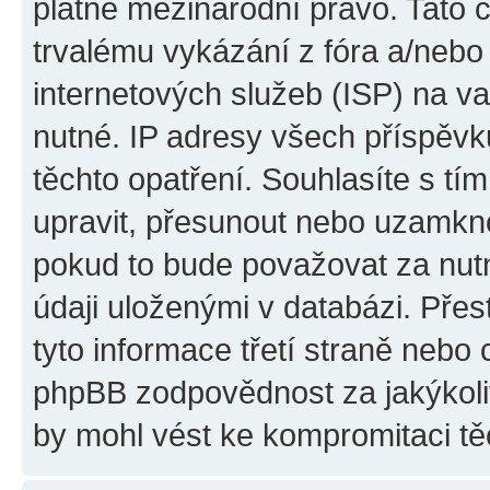
platné mezinárodní právo. Tato 
trvalému vykázání z fóra a/neb
internetových služeb (ISP) na v
nutné. IP adresy všech příspěvk
těchto opatření. Souhlasíte s tím
upravit, přesunout nebo uzamkno
pokud to bude považovat za nutn
údaji uloženými v databázi. Pře
tyto informace třetí straně nebo
phpBB zodpovědnost za jakýkoliv
by mohl vést ke kompromitaci tě