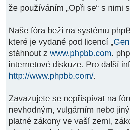
že používáním „Opři se“ s nimi s
Naše fóra beží na systému phpBB
které je vydané pod licencí „
Gene
stáhnout z
www.phpbb.com
. ph
internetové diskuze. Pro další i
http://www.phpbb.com/
.
Zavazujete se nepřispívat na fó
nevhodným, vulgárním nebo jiný
platné zákony ve vaší zemi, záko