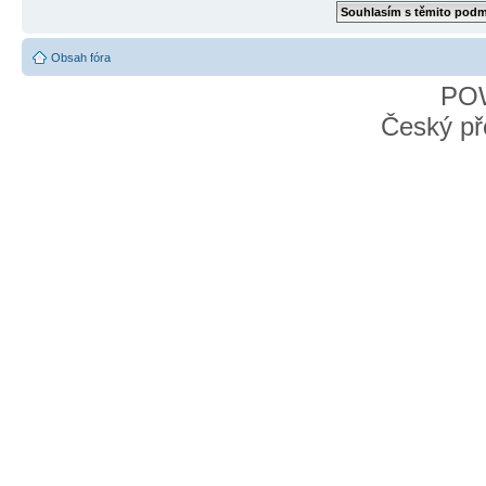
Obsah fóra
PO
Český př