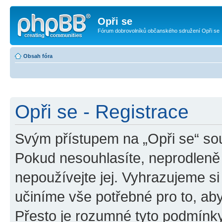
Opři se
Fórum dobrovolníků občanského sdružení Opři se
Obsah fóra
Opři se - Registrace
Svým přístupem na „Opři se“ sou
Pokud nesouhlasíte, neprodleně 
nepoužívejte jej. Vyhrazujeme si
učiníme vše potřebné pro to, ab
Přesto je rozumné tyto podmínk