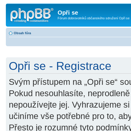
Opři se
Fórum dobrovolníků občanského sdružení Opři se
Obsah fóra
Opři se - Registrace
Svým přístupem na „Opři se“ sou
Pokud nesouhlasíte, neprodleně 
nepoužívejte jej. Vyhrazujeme si
učiníme vše potřebné pro to, ab
Přesto je rozumné tyto podmínk