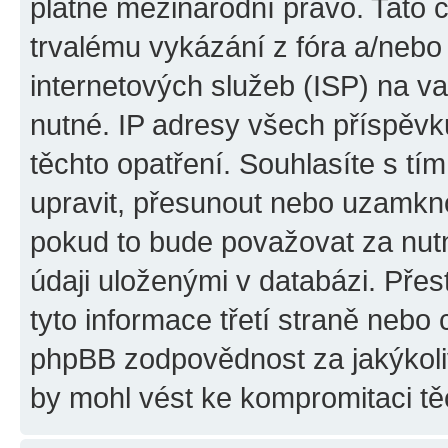
platné mezinárodní právo. Tato 
trvalému vykázání z fóra a/neb
internetových služeb (ISP) na v
nutné. IP adresy všech příspěvk
těchto opatření. Souhlasíte s tím
upravit, přesunout nebo uzamkno
pokud to bude považovat za nutn
údaji uloženými v databázi. Pře
tyto informace třetí straně nebo
phpBB zodpovědnost za jakýkoliv
by mohl vést ke kompromitaci tě