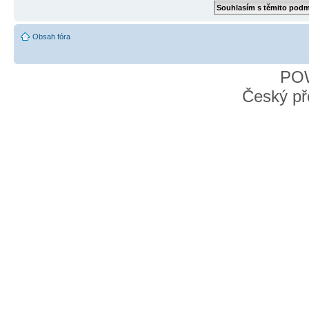
Obsah fóra
PO
Český př