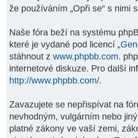
že používáním „Opři se“ s nimi s
Naše fóra beží na systému phpBB
které je vydané pod licencí „
Gene
stáhnout z
www.phpbb.com
. ph
internetové diskuze. Pro další i
http://www.phpbb.com/
.
Zavazujete se nepřispívat na fó
nevhodným, vulgárním nebo jiný
platné zákony ve vaší zemi, záko