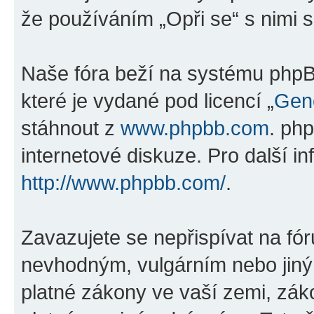
že používáním „Opři se“ s nimi s
Naše fóra beží na systému phpBB
které je vydané pod licencí „
Gene
stáhnout z
www.phpbb.com
. ph
internetové diskuze. Pro další i
http://www.phpbb.com/
.
Zavazujete se nepřispívat na fó
nevhodným, vulgárním nebo jiný
platné zákony ve vaší zemi, záko