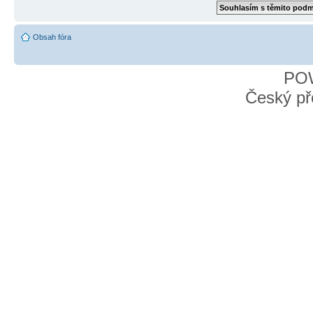
Obsah fóra
PO
Český př