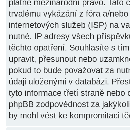
platné mezinárodní právo. Tato 
trvalému vykázání z fóra a/neb
internetových služeb (ISP) na v
nutné. IP adresy všech příspěvk
těchto opatření. Souhlasíte s tím
upravit, přesunout nebo uzamkno
pokud to bude považovat za nutn
údaji uloženými v databázi. Pře
tyto informace třetí straně nebo
phpBB zodpovědnost za jakýkoliv
by mohl vést ke kompromitaci tě