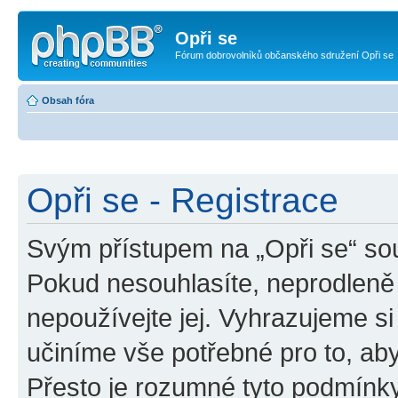
Opři se
Fórum dobrovolníků občanského sdružení Opři se
Obsah fóra
Opři se - Registrace
Svým přístupem na „Opři se“ sou
Pokud nesouhlasíte, neprodleně 
nepoužívejte jej. Vyhrazujeme si
učiníme vše potřebné pro to, ab
Přesto je rozumné tyto podmínk