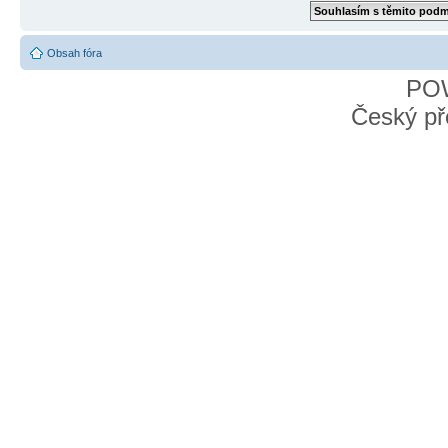
Obsah fóra
PO
Český př