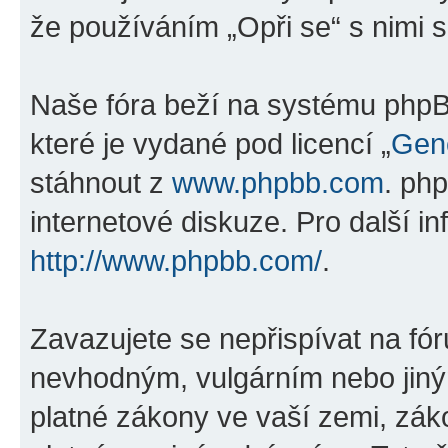
že používáním „Opři se“ s nimi s
Naše fóra beží na systému phpBB
které je vydané pod licencí „
Gene
stáhnout z
www.phpbb.com
. ph
internetové diskuze. Pro další i
http://www.phpbb.com/
.
Zavazujete se nepřispívat na fó
nevhodným, vulgárním nebo jiný
platné zákony ve vaší zemi, záko