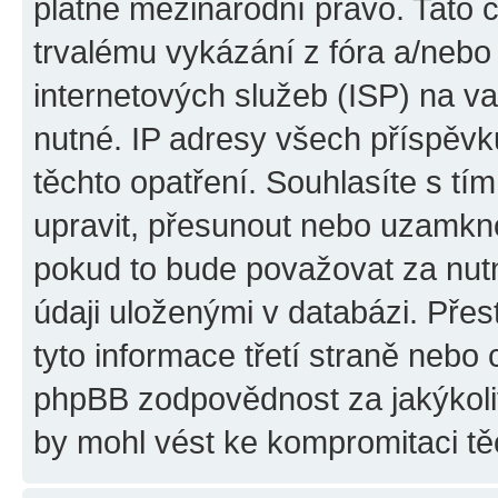
platné mezinárodní právo. Tato 
trvalému vykázání z fóra a/neb
internetových služeb (ISP) na v
nutné. IP adresy všech příspěvk
těchto opatření. Souhlasíte s tím
upravit, přesunout nebo uzamkno
pokud to bude považovat za nutn
údaji uloženými v databázi. Pře
tyto informace třetí straně nebo
phpBB zodpovědnost za jakýkoliv
by mohl vést ke kompromitaci tě