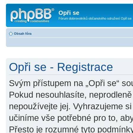
Opři se
Fórum dobrovolníků občanského sdružení Opři se
Obsah fóra
Opři se - Registrace
Svým přístupem na „Opři se“ sou
Pokud nesouhlasíte, neprodleně 
nepoužívejte jej. Vyhrazujeme si
učiníme vše potřebné pro to, ab
Přesto je rozumné tyto podmínk