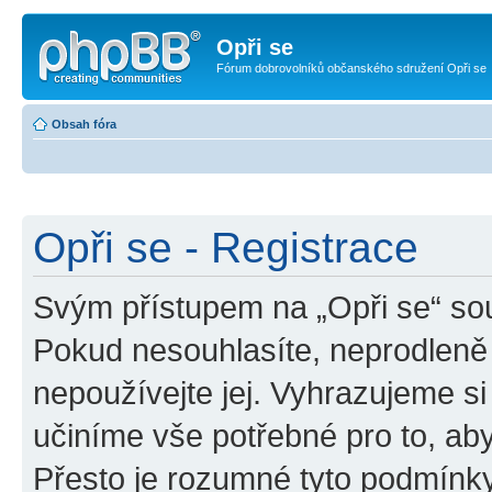
Opři se
Fórum dobrovolníků občanského sdružení Opři se
Obsah fóra
Opři se - Registrace
Svým přístupem na „Opři se“ sou
Pokud nesouhlasíte, neprodleně 
nepoužívejte jej. Vyhrazujeme si
učiníme vše potřebné pro to, ab
Přesto je rozumné tyto podmínk