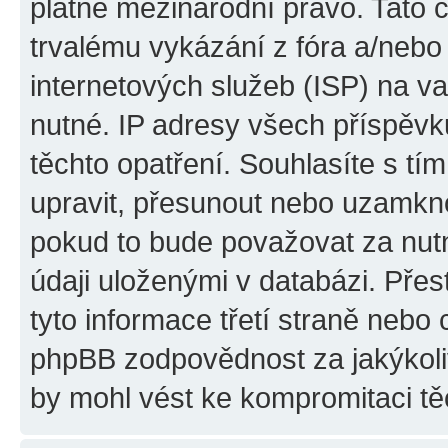
platné mezinárodní právo. Tato 
trvalému vykázání z fóra a/neb
internetových služeb (ISP) na v
nutné. IP adresy všech příspěvk
těchto opatření. Souhlasíte s tím
upravit, přesunout nebo uzamkno
pokud to bude považovat za nutn
údaji uloženými v databázi. Pře
tyto informace třetí straně nebo
phpBB zodpovědnost za jakýkoliv
by mohl vést ke kompromitaci tě