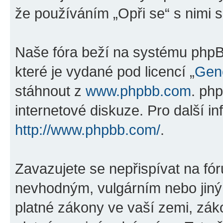
že používáním „Opři se“ s nimi s
Naše fóra beží na systému phpBB
které je vydané pod licencí „
Gene
stáhnout z
www.phpbb.com
. ph
internetové diskuze. Pro další i
http://www.phpbb.com/
.
Zavazujete se nepřispívat na fó
nevhodným, vulgárním nebo jiný
platné zákony ve vaší zemi, záko