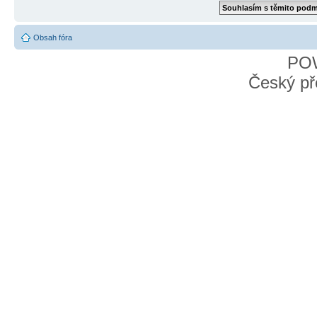
Obsah fóra
PO
Český př