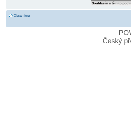
Obsah fóra
PO
Český př