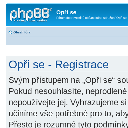
Opři se
Fórum dobrovolníků občanského sdružení Opři se
Obsah fóra
Opři se - Registrace
Svým přístupem na „Opři se“ sou
Pokud nesouhlasíte, neprodleně 
nepoužívejte jej. Vyhrazujeme si
učiníme vše potřebné pro to, ab
Přesto je rozumné tyto podmínk