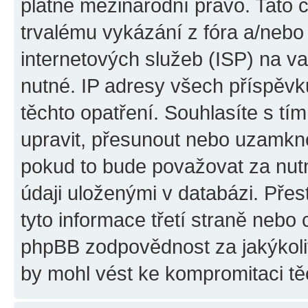
platné mezinárodní právo. Tato 
trvalému vykázání z fóra a/neb
internetových služeb (ISP) na v
nutné. IP adresy všech příspěvk
těchto opatření. Souhlasíte s tím
upravit, přesunout nebo uzamkno
pokud to bude považovat za nutn
údaji uloženými v databázi. Pře
tyto informace třetí straně nebo
phpBB zodpovědnost za jakýkoliv
by mohl vést ke kompromitaci tě