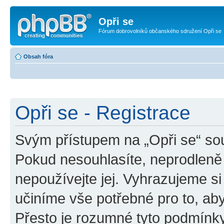
Opři se
Fórum dobrovolníků občanského sdružení Opři se
Obsah fóra
Opři se - Registrace
Svým přístupem na „Opři se“ sou
Pokud nesouhlasíte, neprodleně 
nepoužívejte jej. Vyhrazujeme si
učiníme vše potřebné pro to, ab
Přesto je rozumné tyto podmínk