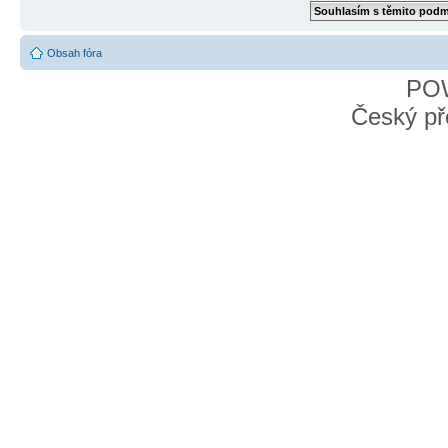
Obsah fóra
PO
Český př