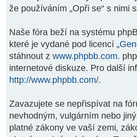
že používáním „Opři se“ s nimi s
Naše fóra beží na systému phpBB
které je vydané pod licencí „
Gene
stáhnout z
www.phpbb.com
. ph
internetové diskuze. Pro další i
http://www.phpbb.com/
.
Zavazujete se nepřispívat na fó
nevhodným, vulgárním nebo jiný
platné zákony ve vaší zemi, záko