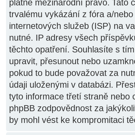
platné mezinárodní právo. Tato 
trvalému vykázání z fóra a/neb
internetových služeb (ISP) na v
nutné. IP adresy všech příspěvk
těchto opatření. Souhlasíte s tím
upravit, přesunout nebo uzamkno
pokud to bude považovat za nutn
údaji uloženými v databázi. Pře
tyto informace třetí straně nebo
phpBB zodpovědnost za jakýkoliv
by mohl vést ke kompromitaci tě