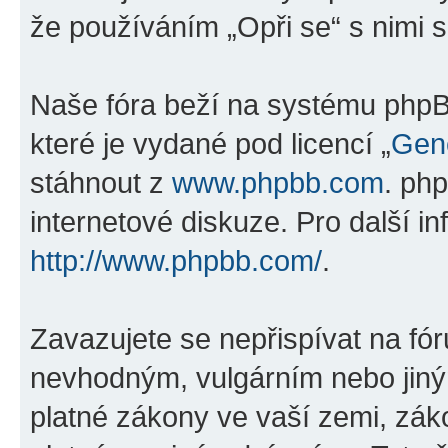
že používáním „Opři se“ s nimi s
Naše fóra beží na systému phpBB
které je vydané pod licencí „
Gene
stáhnout z
www.phpbb.com
. ph
internetové diskuze. Pro další i
http://www.phpbb.com/
.
Zavazujete se nepřispívat na fó
nevhodným, vulgárním nebo jiný
platné zákony ve vaší zemi, záko