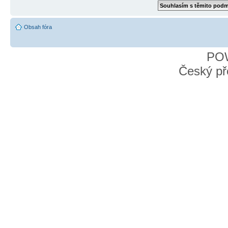
Obsah fóra
PO
Český př