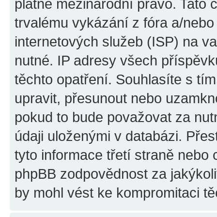
platné mezinárodní právo. Tato 
trvalému vykázání z fóra a/neb
internetových služeb (ISP) na v
nutné. IP adresy všech příspěvk
těchto opatření. Souhlasíte s tím
upravit, přesunout nebo uzamkno
pokud to bude považovat za nutn
údaji uloženými v databázi. Pře
tyto informace třetí straně nebo
phpBB zodpovědnost za jakýkoliv
by mohl vést ke kompromitaci tě