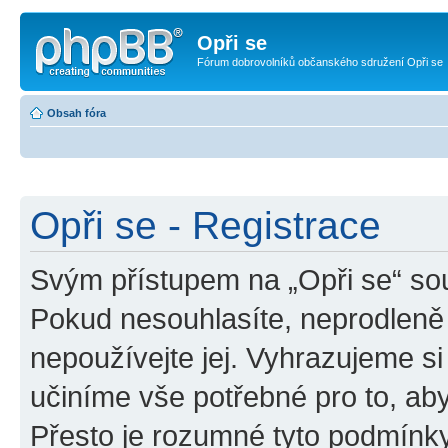
Opři se
Fórum dobrovolníků občanského sdružení Opři se
Obsah fóra
Opři se - Registrace
Svým přístupem na „Opři se“ sou
Pokud nesouhlasíte, neprodleně 
nepoužívejte jej. Vyhrazujeme si
učiníme vše potřebné pro to, ab
Přesto je rozumné tyto podmínk