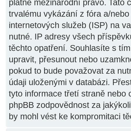
platné mezinárodní právo. Tato 
trvalému vykázání z fóra a/neb
internetových služeb (ISP) na v
nutné. IP adresy všech příspěvk
těchto opatření. Souhlasíte s tím
upravit, přesunout nebo uzamkno
pokud to bude považovat za nutn
údaji uloženými v databázi. Pře
tyto informace třetí straně nebo
phpBB zodpovědnost za jakýkoliv
by mohl vést ke kompromitaci tě