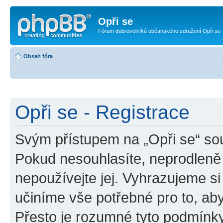
Opři se
Fórum dobrovolníků občanského sdružení Opři se
Obsah fóra
Opři se - Registrace
Svým přístupem na „Opři se“ sou
Pokud nesouhlasíte, neprodleně 
nepoužívejte jej. Vyhrazujeme si
učiníme vše potřebné pro to, ab
Přesto je rozumné tyto podmínk