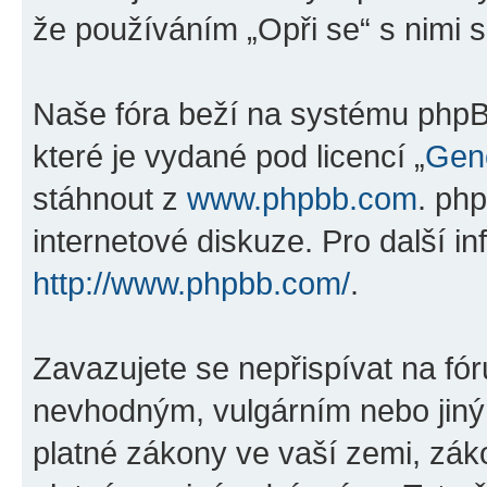
že používáním „Opři se“ s nimi s
Naše fóra beží na systému phpBB
které je vydané pod licencí „
Gene
stáhnout z
www.phpbb.com
. ph
internetové diskuze. Pro další i
http://www.phpbb.com/
.
Zavazujete se nepřispívat na fó
nevhodným, vulgárním nebo jiný
platné zákony ve vaší zemi, záko