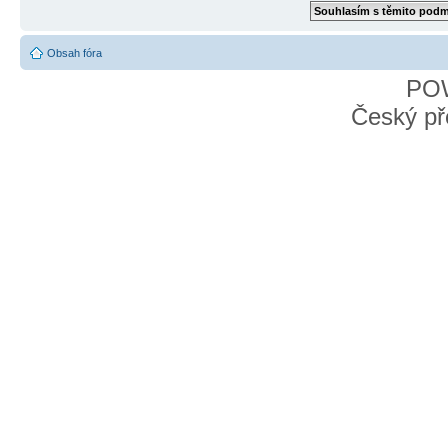
Obsah fóra
PO
Český př