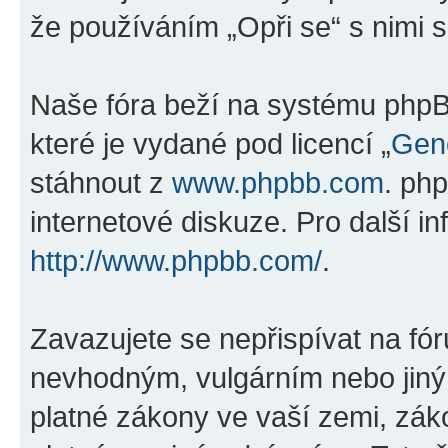
že používáním „Opři se“ s nimi s
Naše fóra beží na systému phpBB
které je vydané pod licencí „
Gene
stáhnout z
www.phpbb.com
. ph
internetové diskuze. Pro další i
http://www.phpbb.com/
.
Zavazujete se nepřispívat na fó
nevhodným, vulgárním nebo jiný
platné zákony ve vaší zemi, záko