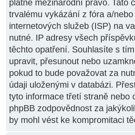
platné mezinárodní právo. Tato 
trvalému vykázání z fóra a/neb
internetových služeb (ISP) na v
nutné. IP adresy všech příspěvk
těchto opatření. Souhlasíte s tím
upravit, přesunout nebo uzamkno
pokud to bude považovat za nutn
údaji uloženými v databázi. Pře
tyto informace třetí straně nebo
phpBB zodpovědnost za jakýkoliv
by mohl vést ke kompromitaci tě