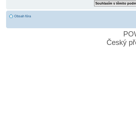
Obsah fóra
PO
Český př