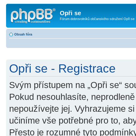
Opři se
Fórum dobrovolníků občanského sdružení Opři se
Obsah fóra
Opři se - Registrace
Svým přístupem na „Opři se“ sou
Pokud nesouhlasíte, neprodleně 
nepoužívejte jej. Vyhrazujeme si
učiníme vše potřebné pro to, ab
Přesto je rozumné tyto podmínk