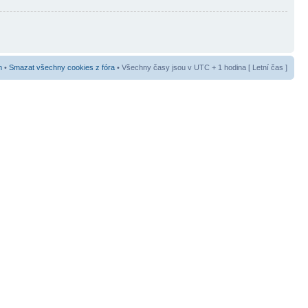
m
•
Smazat všechny cookies z fóra
• Všechny časy jsou v UTC + 1 hodina [ Letní čas ]