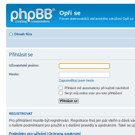
Opři se
Fórum dobrovolníků občanského sdružení Opři se
Obsah fóra
Přihlásit se
Uživatelské jméno:
Heslo:
Zapomněl(a) jsem heslo
Přihlásit mě automaticky při každé návštěvě
Skrýt můj online stav pro toto přihlášení
REGISTROVAT
Pro přihlášení musíte být registrován. Registrace trvá jen pár vteřin a dává 
s našimi podmínkami pro použití a s dalšími pravidly a ujednáními. Také se ujist
Podmínky pro užívání
|
Ochrana soukromí