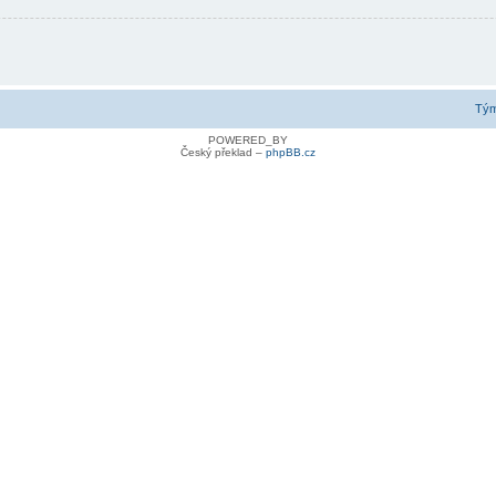
Tý
POWERED_BY
Český překlad –
phpBB.cz