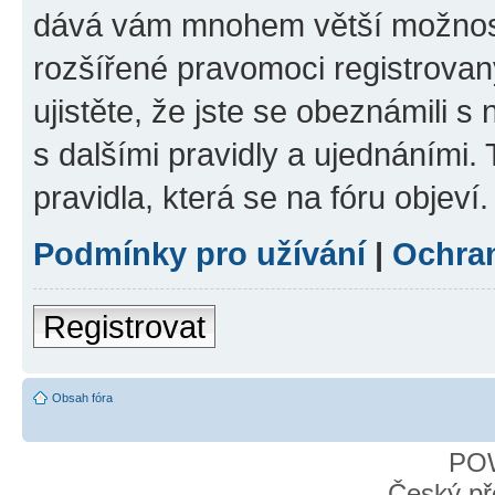
dává vám mnohem větší možnosti
rozšířené pravomoci registrovan
ujistěte, že jste se obeznámili s
s dalšími pravidly a ujednáními. T
pravidla, která se na fóru objeví.
Podmínky pro užívání
|
Ochra
Registrovat
Obsah fóra
PO
Český př