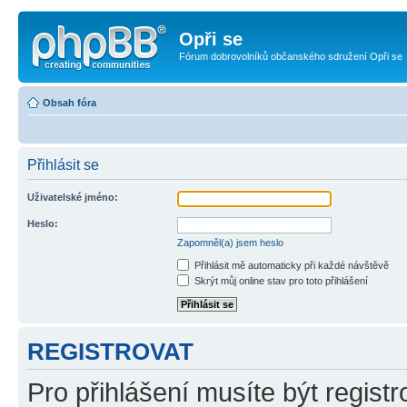
Opři se
Fórum dobrovolníků občanského sdružení Opři se
Obsah fóra
Přihlásit se
Uživatelské jméno:
Heslo:
Zapomněl(a) jsem heslo
Přihlásit mě automaticky při každé návštěvě
Skrýt můj online stav pro toto přihlášení
REGISTROVAT
Pro přihlášení musíte být registr