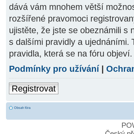
dává vám mnohem větší možnosti
rozšířené pravomoci registrovan
ujistěte, že jste se obeznámili s
s dalšími pravidly a ujednáními. T
pravidla, která se na fóru objeví.
Podmínky pro užívání
|
Ochra
Registrovat
Obsah fóra
PO
Český př