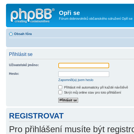
Opři se
Fórum dobrovolníků občanského sdružení Opři se
Obsah fóra
Přihlásit se
Uživatelské jméno:
Heslo:
Zapomněl(a) jsem heslo
Přihlásit mě automaticky při každé návštěvě
Skrýt můj online stav pro toto přihlášení
REGISTROVAT
Pro přihlášení musíte být registr