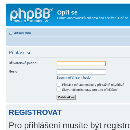
Opři se
Fórum dobrovolníků občanského sdružení Opři se
Obsah fóra
Přihlásit se
Uživatelské jméno:
Heslo:
Zapomněl(a) jsem heslo
Přihlásit mě automaticky při každé návštěvě
Skrýt můj online stav pro toto přihlášení
REGISTROVAT
Pro přihlášení musíte být registr