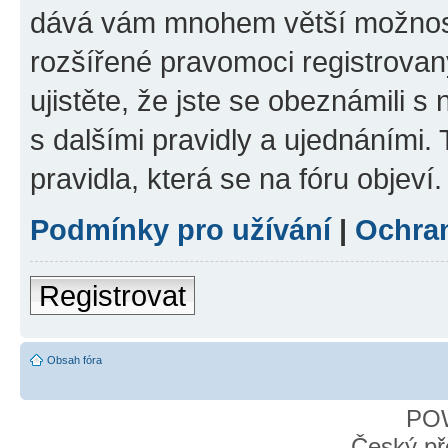
dává vám mnohem větší možnosti
rozšířené pravomoci registrovan
ujistěte, že jste se obeznámili s
s dalšími pravidly a ujednáními. T
pravidla, která se na fóru objeví.
Podmínky pro užívání
|
Ochra
Registrovat
Obsah fóra
PO
Český př