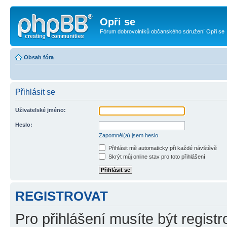
Opři se
Fórum dobrovolníků občanského sdružení Opři se
Obsah fóra
Přihlásit se
Uživatelské jméno:
Heslo:
Zapomněl(a) jsem heslo
Přihlásit mě automaticky při každé návštěvě
Skrýt můj online stav pro toto přihlášení
REGISTROVAT
Pro přihlášení musíte být registr