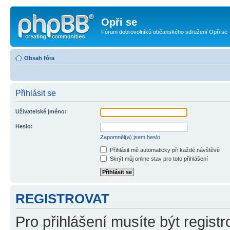
Opři se
Fórum dobrovolníků občanského sdružení Opři se
Obsah fóra
Přihlásit se
Uživatelské jméno:
Heslo:
Zapomněl(a) jsem heslo
Přihlásit mě automaticky při každé návštěvě
Skrýt můj online stav pro toto přihlášení
REGISTROVAT
Pro přihlášení musíte být registr