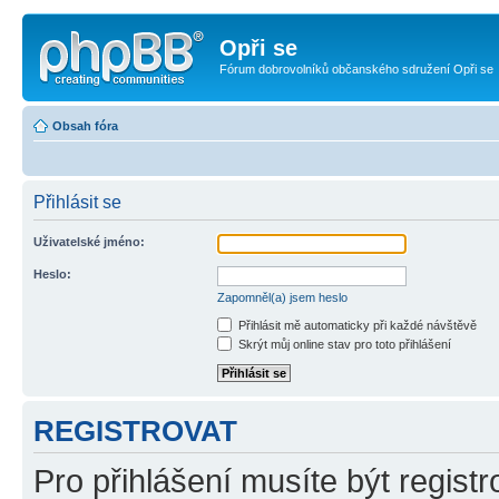
Opři se
Fórum dobrovolníků občanského sdružení Opři se
Obsah fóra
Přihlásit se
Uživatelské jméno:
Heslo:
Zapomněl(a) jsem heslo
Přihlásit mě automaticky při každé návštěvě
Skrýt můj online stav pro toto přihlášení
REGISTROVAT
Pro přihlášení musíte být registr