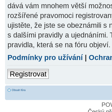
dává vám mnohem větší možnosti
rozšířené pravomoci registrovan
ujistěte, že jste se obeznámili s
s dalšími pravidly a ujednáními. T
pravidla, která se na fóru objeví.
Podmínky pro užívání
|
Ochra
Registrovat
Obsah fóra
PO
Český př