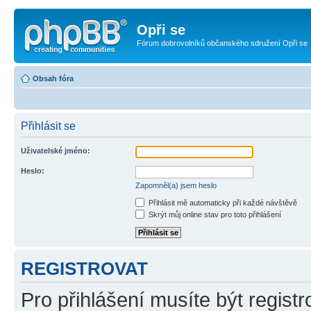
Opři se
Fórum dobrovolníků občanského sdružení Opři se
Obsah fóra
Přihlásit se
Uživatelské jméno:
Heslo:
Zapomněl(a) jsem heslo
Přihlásit mě automaticky při každé návštěvě
Skrýt můj online stav pro toto přihlášení
REGISTROVAT
Pro přihlášení musíte být registr