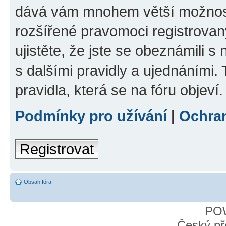
dává vám mnohem větší možnosti
rozšířené pravomoci registrovan
ujistěte, že jste se obeznámili s
s dalšími pravidly a ujednáními. T
pravidla, která se na fóru objeví.
Podmínky pro užívání
|
Ochra
Registrovat
Obsah fóra
PO
Český př