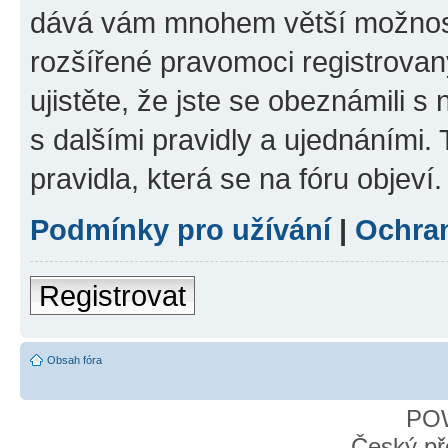
dává vám mnohem větší možnosti
rozšířené pravomoci registrovan
ujistěte, že jste se obeznámili s
s dalšími pravidly a ujednáními. T
pravidla, která se na fóru objeví.
Podmínky pro užívání
|
Ochra
Registrovat
Obsah fóra
PO
Český př