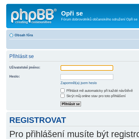
Opři se
Fórum dobrovolníků občanského sdružení Opři se
Obsah fóra
Přihlásit se
Uživatelské jméno:
Heslo:
Zapomněl(a) jsem heslo
Přihlásit mě automaticky při každé návštěvě
Skrýt můj online stav pro toto přihlášení
REGISTROVAT
Pro přihlášení musíte být registr