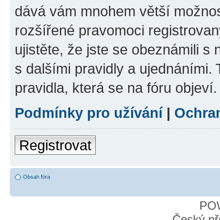
dává vám mnohem větší možnosti
rozšířené pravomoci registrovan
ujistěte, že jste se obeznámili s
s dalšími pravidly a ujednáními. T
pravidla, která se na fóru objeví.
Podmínky pro užívání
|
Ochra
Registrovat
Obsah fóra
PO
Český př