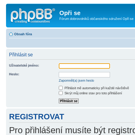
Opři se
Fórum dobrovolníků občanského sdružení Opři se
Obsah fóra
Přihlásit se
Uživatelské jméno:
Heslo:
Zapomněl(a) jsem heslo
Přihlásit mě automaticky při každé návštěvě
Skrýt můj online stav pro toto přihlášení
REGISTROVAT
Pro přihlášení musíte být registr