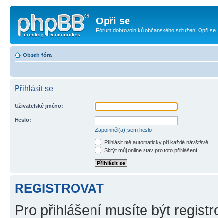
Opři se
Fórum dobrovolníků občanského sdružení Opři se
Obsah fóra
Přihlásit se
Uživatelské jméno:
Heslo:
Zapomněl(a) jsem heslo
Přihlásit mě automaticky při každé návštěvě
Skrýt můj online stav pro toto přihlášení
REGISTROVAT
Pro přihlášení musíte být registr