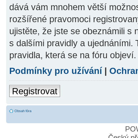
dává vám mnohem větší možnosti
rozšířené pravomoci registrovan
ujistěte, že jste se obeznámili s
s dalšími pravidly a ujednáními. T
pravidla, která se na fóru objeví.
Podmínky pro užívání
|
Ochra
Registrovat
Obsah fóra
PO
Český př