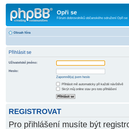
Opři se
Fórum dobrovolníků občanského sdružení Opři se
Obsah fóra
Přihlásit se
Uživatelské jméno:
Heslo:
Zapomněl(a) jsem heslo
Přihlásit mě automaticky při každé návštěvě
Skrýt můj online stav pro toto přihlášení
REGISTROVAT
Pro přihlášení musíte být registr