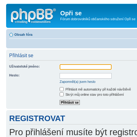
Opři se
Fórum dobrovolníků občanského sdružení Opři se
Obsah fóra
Přihlásit se
Uživatelské jméno:
Heslo:
Zapomněl(a) jsem heslo
Přihlásit mě automaticky při každé návštěvě
Skrýt můj online stav pro toto přihlášení
REGISTROVAT
Pro přihlášení musíte být registr