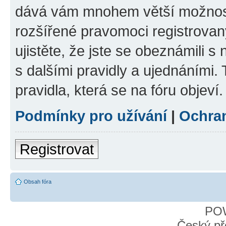
dává vám mnohem větší možnosti
rozšířené pravomoci registrovan
ujistěte, že jste se obeznámili s
s dalšími pravidly a ujednáními. T
pravidla, která se na fóru objeví.
Podmínky pro užívání
|
Ochra
Registrovat
Obsah fóra
PO
Český př