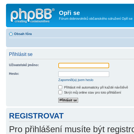
Opři se
Fórum dobrovolníků občanského sdružení Opři se
Obsah fóra
Přihlásit se
Uživatelské jméno:
Heslo:
Zapomněl(a) jsem heslo
Přihlásit mě automaticky při každé návštěvě
Skrýt můj online stav pro toto přihlášení
REGISTROVAT
Pro přihlášení musíte být registr