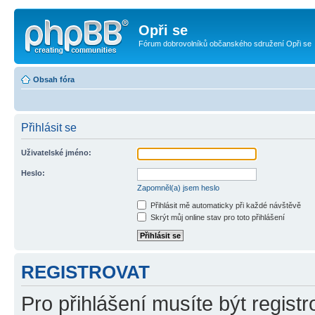
Opři se
Fórum dobrovolníků občanského sdružení Opři se
Obsah fóra
Přihlásit se
Uživatelské jméno:
Heslo:
Zapomněl(a) jsem heslo
Přihlásit mě automaticky při každé návštěvě
Skrýt můj online stav pro toto přihlášení
REGISTROVAT
Pro přihlášení musíte být registr