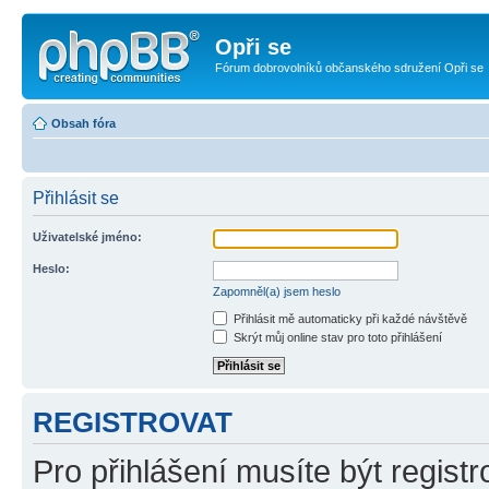
Opři se
Fórum dobrovolníků občanského sdružení Opři se
Obsah fóra
Přihlásit se
Uživatelské jméno:
Heslo:
Zapomněl(a) jsem heslo
Přihlásit mě automaticky při každé návštěvě
Skrýt můj online stav pro toto přihlášení
REGISTROVAT
Pro přihlášení musíte být registr