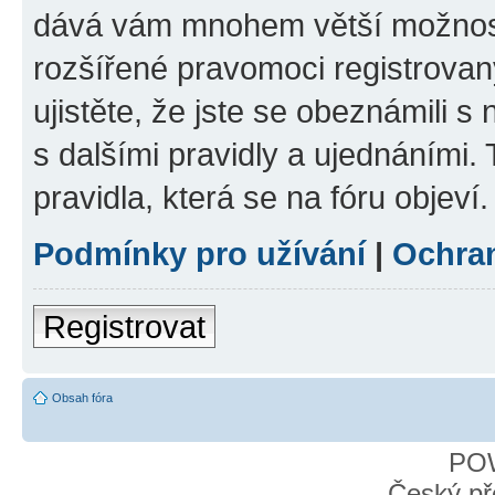
dává vám mnohem větší možnosti
rozšířené pravomoci registrovan
ujistěte, že jste se obeznámili s
s dalšími pravidly a ujednáními. T
pravidla, která se na fóru objeví.
Podmínky pro užívání
|
Ochra
Registrovat
Obsah fóra
PO
Český př