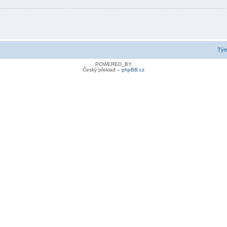
Tý
POWERED_BY
Český překlad –
phpBB.cz