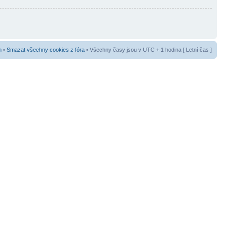
m
•
Smazat všechny cookies z fóra
• Všechny časy jsou v UTC + 1 hodina [ Letní čas ]