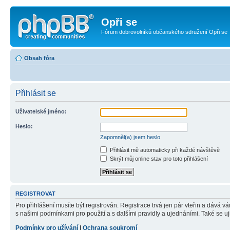
Opři se
Fórum dobrovolníků občanského sdružení Opři se
Obsah fóra
Přihlásit se
Uživatelské jméno:
Heslo:
Zapomněl(a) jsem heslo
Přihlásit mě automaticky při každé návštěvě
Skrýt můj online stav pro toto přihlášení
REGISTROVAT
Pro přihlášení musíte být registrován. Registrace trvá jen pár vteřin a dává 
s našimi podmínkami pro použití a s dalšími pravidly a ujednáními. Také se ujist
Podmínky pro užívání
|
Ochrana soukromí