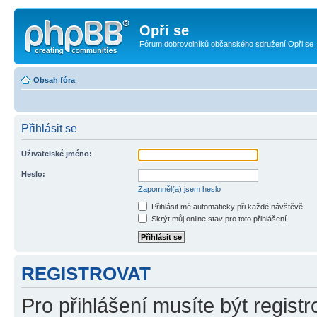
Opři se
Fórum dobrovolníků občanského sdružení Opři se
Obsah fóra
Přihlásit se
Uživatelské jméno:
Heslo:
Zapomněl(a) jsem heslo
Přihlásit mě automaticky při každé návštěvě
Skrýt můj online stav pro toto přihlášení
REGISTROVAT
Pro přihlášení musíte být registr