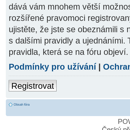
dává vám mnohem větší možnosti
rozšířené pravomoci registrovan
ujistěte, že jste se obeznámili s
s dalšími pravidly a ujednáními. T
pravidla, která se na fóru objeví.
Podmínky pro užívání
|
Ochra
Registrovat
Obsah fóra
PO
Český př