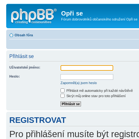
Opři se
Fórum dobrovolníků občanského sdružení Opři se
Obsah fóra
Přihlásit se
Uživatelské jméno:
Heslo:
Zapomněl(a) jsem heslo
Přihlásit mě automaticky při každé návštěvě
Skrýt můj online stav pro toto přihlášení
REGISTROVAT
Pro přihlášení musíte být registr