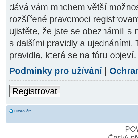
dává vám mnohem větší možnosti
rozšířené pravomoci registrovan
ujistěte, že jste se obeznámili s
s dalšími pravidly a ujednáními. T
pravidla, která se na fóru objeví.
Podmínky pro užívání
|
Ochra
Registrovat
Obsah fóra
PO
Český př