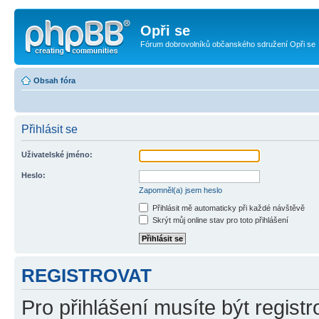
Opři se
Fórum dobrovolníků občanského sdružení Opři se
Obsah fóra
Přihlásit se
Uživatelské jméno:
Heslo:
Zapomněl(a) jsem heslo
Přihlásit mě automaticky při každé návštěvě
Skrýt můj online stav pro toto přihlášení
REGISTROVAT
Pro přihlášení musíte být registr