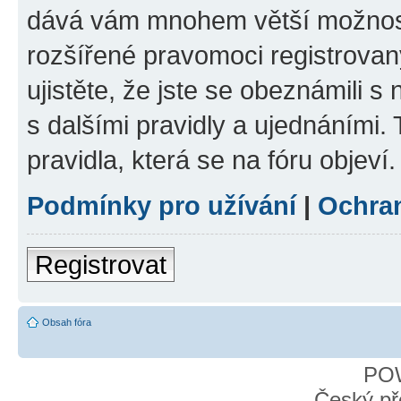
dává vám mnohem větší možnosti
rozšířené pravomoci registrovan
ujistěte, že jste se obeznámili s
s dalšími pravidly a ujednáními. T
pravidla, která se na fóru objeví.
Podmínky pro užívání
|
Ochra
Registrovat
Obsah fóra
PO
Český př