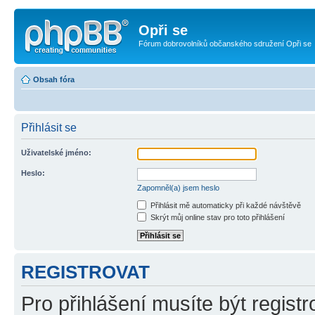
Opři se
Fórum dobrovolníků občanského sdružení Opři se
Obsah fóra
Přihlásit se
Uživatelské jméno:
Heslo:
Zapomněl(a) jsem heslo
Přihlásit mě automaticky při každé návštěvě
Skrýt můj online stav pro toto přihlášení
REGISTROVAT
Pro přihlášení musíte být registr