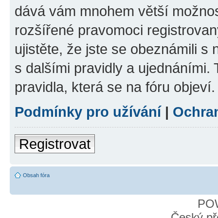
dává vám mnohem větší možnosti
rozšířené pravomoci registrovan
ujistěte, že jste se obeznámili s
s dalšími pravidly a ujednáními. T
pravidla, která se na fóru objeví.
Podmínky pro užívání
|
Ochra
Registrovat
Obsah fóra
PO
Český př