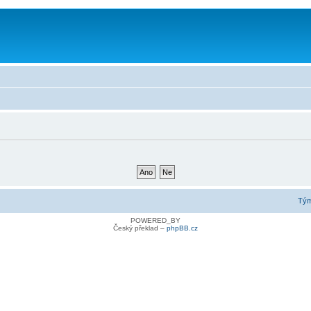
Tý
POWERED_BY
Český překlad –
phpBB.cz