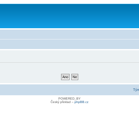
Tý
POWERED_BY
Český překlad –
phpBB.cz