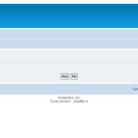
Tý
POWERED_BY
Český překlad –
phpBB.cz