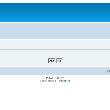
Tý
POWERED_BY
Český překlad –
phpBB.cz